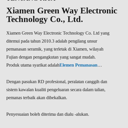
Xiamen Green Way Electronic
Technology Co., Ltd.
Xiamen Green Way Electronic Technology Co. Ltd yang
ditemui pada tahun 2010.3 adalah pengilang unsur
pemanasan seramik, yang terletak di Xiamen, wilayah
Fujian dengan pengangkutan yang sangat mudah.
Produk utama syarikat adalah
Elemen Pemanasan
Seramik MCH, Igniters Pelet Seramik, Penggali
Kristal Kuarza, Pemanas Nitrida Silicon dan
Dengan pasukan RD profesional, peralatan canggih dan
Pemanas Beroperasi Bateri Mikro
. Kami juga
sistem kawalan kualiti pengeluaran secara dalam talian,
menyediakan perkhidmatan tersuai untuk memenuhi
pemanas terbaik akan dibekalkan.
keperluan pelanggan yang berbeza;
Penyesuaian boleh diterima dan dialu -alukan.