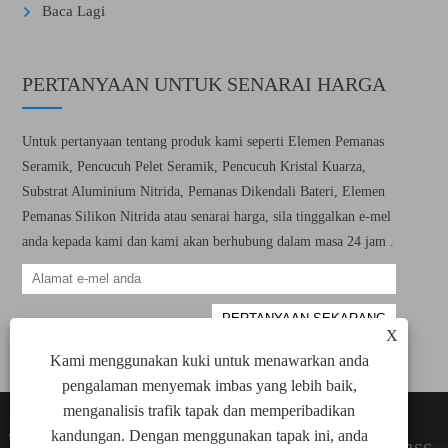
Baca Lagi
PERTANYAAN UNTUK SENARAI HARGA
Untuk pertanyaan tentang produk kami seperti Elemen Pemanas
Seramik, Pencucuh Pelet Seramik, Pencucuh Kristal Kuarza,
Substrat Aluminium Nitrida, Pemanas Dikendali Bateri, Elemen
Pemanas Silikon Nitrida atau senarai harga, sila tinggalkan e-mel
anda kepada kami dan kami akan berhubung dalam masa 24 jam .
X
Kami menggunakan kuki untuk menawarkan anda
pengalaman menyemak imbas yang lebih baik,
menganalisis trafik tapak dan memperibadikan
Hakcipta © 2022 Xiamen Green Way Electronic
Links
kandungan. Dengan menggunakan tapak ini, anda
Technology Co., Ltd. Semua unsur pemanasan