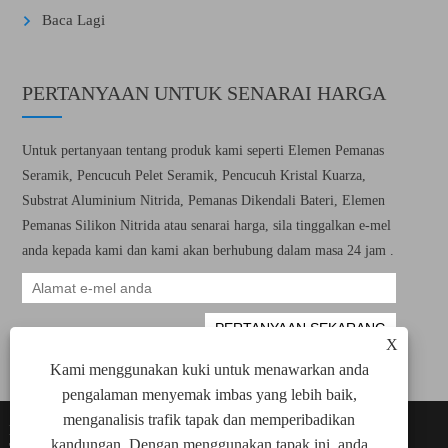
Baca Lagi
PERTANYAAN UNTUK SENARAI HARGA
Untuk pertanyaan tentang produk kami seperti Elemen Pemanas
Seramik, Pencucuh Pelet Seramik, Pencucuh Kristal Kuarza,
Substrat Aluminium Nitrida, Pemanas Dikendali Bateri, Elemen
Pemanas Silikon Nitrida atau senarai harga, sila tinggalkan e-mel
anda kepada kami dan kami akan berhubung dalam masa 24 jam .
X
Kami menggunakan kuki untuk menawarkan anda
pengalaman menyemak imbas yang lebih baik,
menganalisis trafik tapak dan memperibadikan
Hakcipta © 2022 Xiamen Green Way Electronic
Links
kandungan. Dengan menggunakan tapak ini, anda