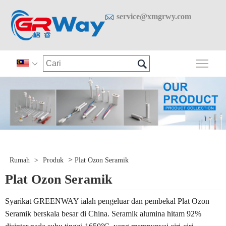

service@xmgrwy.com

Togo

>
Rumah
>
Produk
Plat Ozon Seramik
Plat Ozon Seramik
Syarikat GREENWAY ialah pengeluar dan pembekal Plat Ozon
Seramik berskala besar di China. Seramik alumina hitam 92%