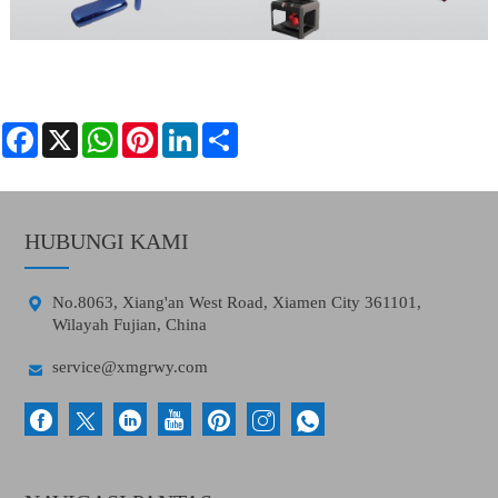
Facebook
X
WhatsApp
Pinterest
LinkedIn
Share
HUBUNGI KAMI

No.8063, Xiang'an West Road, Xiamen City 361101,
Wilayah Fujian, China

service@xmgrwy.com