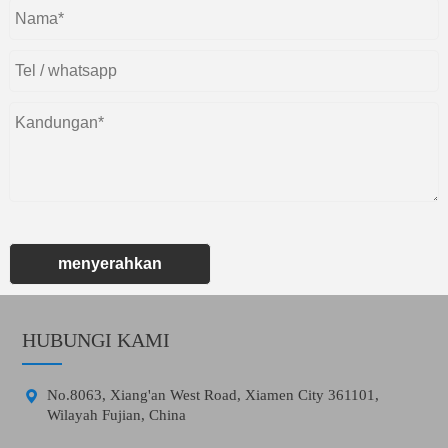
menyerahkan
HUBUNGI KAMI

No.8063, Xiang'an West Road, Xiamen City 361101,
Wilayah Fujian, China