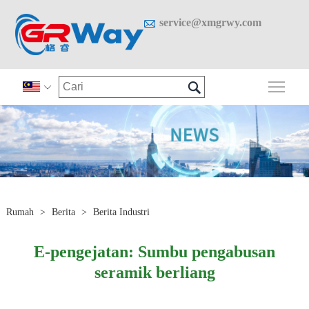

service@xmgrwy.com

Togo

Rumah
>
Berita
>
Berita Industri
E-pengejatan: Sumbu pengabusan
seramik berliang