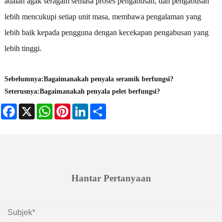
adalah agak seragam semasa proses pengabusan, dan pengabusan
lebih mencukupi setiap unit masa, membawa pengalaman yang
lebih baik kepada pengguna dengan kecekapan pengabusan yang
lebih tinggi.
Sebelumnya:
Bagaimanakah penyala seramik berfungsi?
Seterusnya:
Bagaimanakah penyala pelet berfungsi?
Facebook
X
WhatsApp
Pinterest
LinkedIn
Share
Hantar Pertanyaan