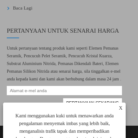
Baca Lagi
PERTANYAAN UNTUK SENARAI HARGA
Untuk pertanyaan tentang produk kami seperti Elemen Pemanas
Seramik, Pencucuh Pelet Seramik, Pencucuh Kristal Kuarza,
Substrat Aluminium Nitrida, Pemanas Dikendali Bateri, Elemen
Pemanas Silikon Nitrida atau senarai harga, sila tinggalkan e-mel
anda kepada kami dan kami akan berhubung dalam masa 24 jam .
X
Kami menggunakan kuki untuk menawarkan anda
pengalaman menyemak imbas yang lebih baik,
menganalisis trafik tapak dan memperibadikan
Hakcipta © 2022 Xiamen Green Way Electronic
Links