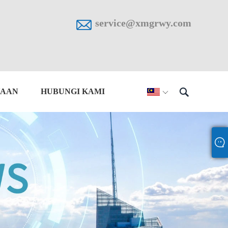

service@xmgrwy.com

YAAN
HUBUNGI KAMI
