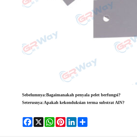
Sebelumnya:
Bagaimanakah penyala pelet berfungsi?
Seterusnya:
Apakah kekonduksian terma substrat AlN?
Facebook
X
WhatsApp
Pinterest
LinkedIn
Share