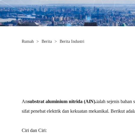
Rumah
>
Berita
>
Berita Industri
An
substrat aluminium nitrida (AlN).
ialah sejenis bahan
sifat penebat elektrik dan kekuatan mekanikal. Berikut adala
Ciri dan Ciri: