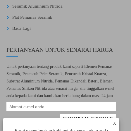
Seramik Aluminium Nitrida
Plat Pemanas Seramik
Baca Lagi
PERTANYAAN UNTUK SENARAI HARGA
Untuk pertanyaan tentang produk kami seperti Elemen Pemanas
Seramik, Pencucuh Pelet Seramik, Pencucuh Kristal Kuarza,
Substrat Aluminium Nitrida, Pemanas Dikendali Bateri, Elemen
Pemanas Silikon Nitrida atau senarai harga, sila tinggalkan e-mel
anda kepada kami dan kami akan berhubung dalam masa 24 jam .
X
Kami menggunakan kuki untuk menawarkan anda