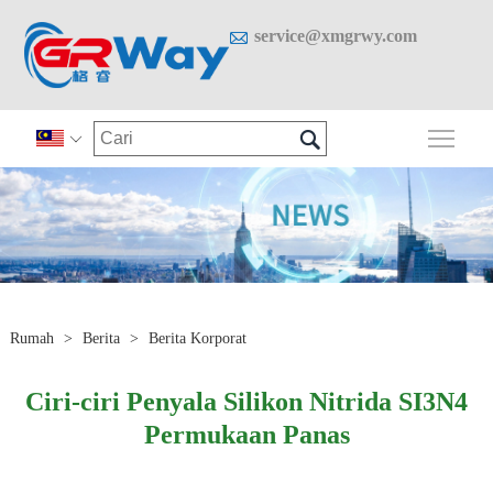

service@xmgrwy.com

Togo

Rumah
>
Berita
>
Berita Korporat
Ciri-ciri Penyala Silikon Nitrida SI3N4
Permukaan Panas