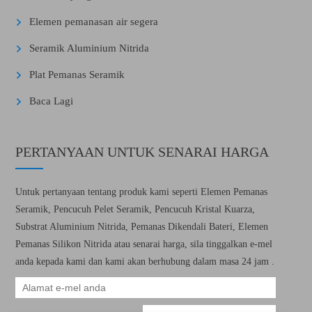
Elemen pemanasan air segera
Seramik Aluminium Nitrida
Plat Pemanas Seramik
Baca Lagi
PERTANYAAN UNTUK SENARAI HARGA
Untuk pertanyaan tentang produk kami seperti Elemen Pemanas
Seramik, Pencucuh Pelet Seramik, Pencucuh Kristal Kuarza,
Substrat Aluminium Nitrida, Pemanas Dikendali Bateri, Elemen
Pemanas Silikon Nitrida atau senarai harga, sila tinggalkan e-mel
anda kepada kami dan kami akan berhubung dalam masa 24 jam .