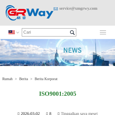

service@xmgrwy.com

Togo

Rumah
>
Berita
>
Berita Korporat
ISO9001:2005
2026-03-02
8
Tinggalkan saya mesej