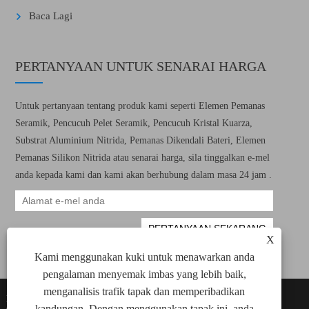
Baca Lagi
PERTANYAAN UNTUK SENARAI HARGA
Untuk pertanyaan tentang produk kami seperti Elemen Pemanas
Seramik, Pencucuh Pelet Seramik, Pencucuh Kristal Kuarza,
Substrat Aluminium Nitrida, Pemanas Dikendali Bateri, Elemen
Pemanas Silikon Nitrida atau senarai harga, sila tinggalkan e-mel
anda kepada kami dan kami akan berhubung dalam masa 24 jam .
X
Kami menggunakan kuki untuk menawarkan anda
pengalaman menyemak imbas yang lebih baik,
menganalisis trafik tapak dan memperibadikan
Hakcipta © 2022 Xiamen Green Way Electronic
Links
kandungan. Dengan menggunakan tapak ini, anda