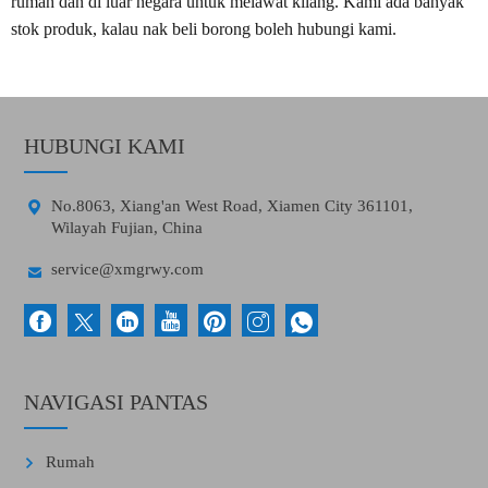
rumah dan di luar negara untuk melawat kilang. Kami ada banyak
stok produk, kalau nak beli borong boleh hubungi kami.
HUBUNGI KAMI

No.8063, Xiang'an West Road, Xiamen City 361101,
Wilayah Fujian, China

service@xmgrwy.com
NAVIGASI PANTAS
Rumah