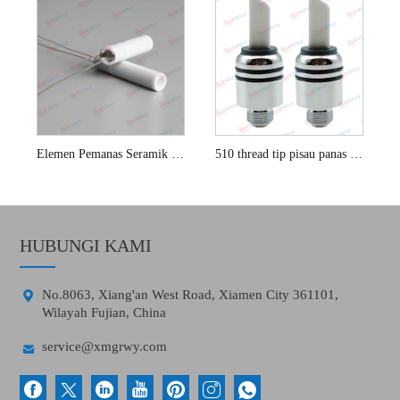
Elemen Pemanas Seramik Untuk Besi Pateri Weller
510 thread tip pisau panas seramik
HUBUNGI KAMI

No.8063, Xiang'an West Road, Xiamen City 361101,
Wilayah Fujian, China

service@xmgrwy.com