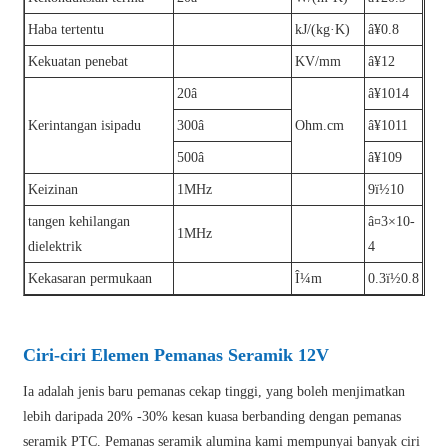
Haba tertentu
kJ/(kg·K)
â¥0.8
Kekuatan penebat
KV/mm
â¥12
20â
â¥1014
Kerintangan isipadu
300â
Ohm.cm
â¥1011
500â
â¥109
Keizinan
1MHz
9ï½10
tangen kehilangan
â¤3×10-
1MHz
dielektrik
4
Kekasaran permukaan
Î¼m
0.3ï½0.8
Ciri-ciri Elemen Pemanas Seramik 12V
Ia adalah jenis baru pemanas cekap tinggi, yang boleh menjimatkan
lebih daripada 20% -30% kesan kuasa berbanding dengan pemanas
seramik PTC. Pemanas seramik alumina kami mempunyai banyak ciri