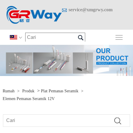

service@xmgrwy.com

Togo

>
Rumah
>
Produk
Plat Pemanas Seramik
>
Elemen Pemanas Seramik 12V