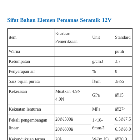
Sifat Bahan Elemen Pemanas Seramik 12V
Keadaan
item
Unit
Standard
Pemeriksaan
Warna
putih
Ketumpatan
g/cm3
3.7
Penyerapan air
%
0
Saiz bijian purata
Î¼m
3ï½5
Kekerasan
Muatkan 4.9N
GPa
â¥15
4.9N
Kekuatan lenturan
MPa
â¥274
20ï½500â
6.5ï½7.5
Pekali pengembangan
1×10-
linear
6mm/â
20ï½800â
6.5ï½8.0
Kekonduksian terma
20â
W/(m·K)
â¥20.9