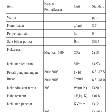
Keadaan
item
Unit
Standard
Pemeriksaan
Warna
putih
Ketumpatan
g/cm3
3.7
Penyerapan air
%
0
Saiz bijian purata
Î¼m
3ï½5
Kekerasan
Muatkan 4.9N
GPa
â¥15
Kekuatan lenturan
MPa
â¥274
20ï½500â
6.5ï½7.5
Pekali pengembangan
1×10-
linear
6mm/â
20ï½800â
6.5ï½8.0
Kekonduksian terma
20â
W/(m·K)
â¥20.9
Haba tertentu
kJ/(kg·K)
â¥0.8
Kekuatan penebat
KV/mm
â¥12
20â
â¥1014