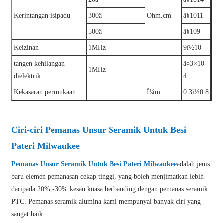
Kerintangan isipadu
300â
Ohm.cm
â¥1011
500â
â¥109
Keizinan
1MHz
9ï½10
tangen kehilangan
â¤3×10-
1MHz
dielektrik
4
Kekasaran permukaan
Î¼m
0.3ï½0.8
Ciri-ciri Pemanas Unsur Seramik Untuk Besi
Pateri Milwaukee
Pemanas Unsur Seramik Untuk Besi Pateri Milwaukee
adalah jenis
baru elemen pemanasan cekap tinggi, yang boleh menjimatkan lebih
daripada 20% -30% kesan kuasa berbanding dengan pemanas seramik
PTC. Pemanas seramik alumina kami mempunyai banyak ciri yang
sangat baik: