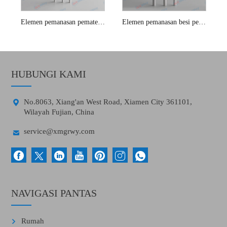
Elemen pemanasan pematerian hakko
Elemen pemanasan besi pematerian 80W
HUBUNGI KAMI

No.8063, Xiang'an West Road, Xiamen City 361101,
Wilayah Fujian, China

service@xmgrwy.com
NAVIGASI PANTAS
Rumah