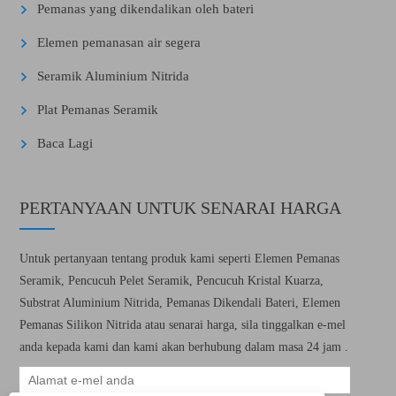
Pemanas yang dikendalikan oleh bateri
Elemen pemanasan air segera
Seramik Aluminium Nitrida
Plat Pemanas Seramik
Baca Lagi
PERTANYAAN UNTUK SENARAI HARGA
Untuk pertanyaan tentang produk kami seperti Elemen Pemanas
Seramik, Pencucuh Pelet Seramik, Pencucuh Kristal Kuarza,
Substrat Aluminium Nitrida, Pemanas Dikendali Bateri, Elemen
Pemanas Silikon Nitrida atau senarai harga, sila tinggalkan e-mel
anda kepada kami dan kami akan berhubung dalam masa 24 jam .