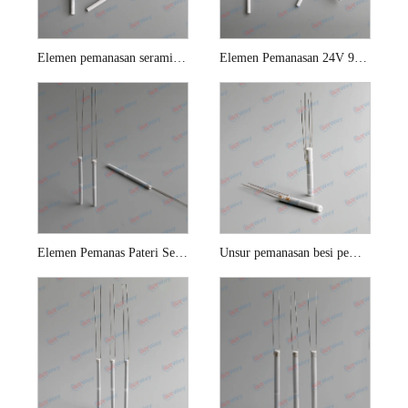
Elemen pemanasan seramik A1321
Elemen Pemanasan 24V 90W untuk stesen pematerian Hakko 942
Elemen Pemanas Pateri Seramik 25w
Unsur pemanasan besi pematerian milwaukee tanpa wayar