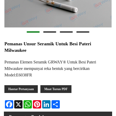
Pemanas Unsur Seramik Untuk Besi Pateri
Milwaukee
Pemanas Elemen Seramik GRWAY® Untuk Besi Pateri
Milwaukee mempunyai reka bentuk yang bercirikan
Model:E6038FR
Hantar Pertanyaan
Muat Turun PDF
Facebook
X
WhatsApp
Pinterest
LinkedIn
Share