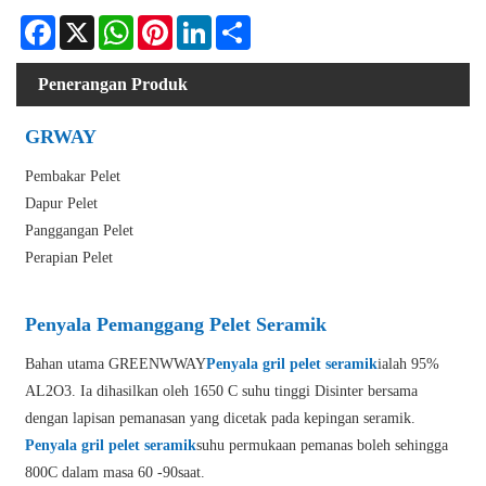
Facebook
X
WhatsApp
Pinterest
LinkedIn
Share
Penerangan Produk
GRWAY
Pembakar Pelet
Dapur Pelet
Panggangan Pelet
Perapian Pelet
Penyala Pemanggang Pelet Seramik
Bahan utama GREENWWAY
Penyala gril pelet seramik
ialah 95%
AL2O3. Ia dihasilkan oleh 1650 C suhu tinggi Disinter bersama
dengan lapisan pemanasan yang dicetak pada kepingan seramik.
Penyala gril pelet seramik
suhu permukaan pemanas boleh sehingga
800C dalam masa 60 -90saat.