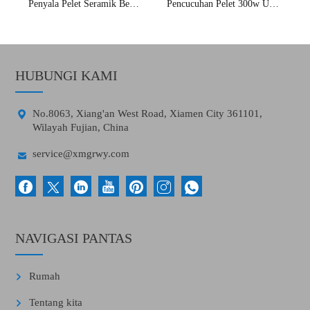
Penyala Pelet Seramik Benang Tembaga Alumina
Pencucuhan Pelet 300w Untuk Dapur Pelet Kayu
HUBUNGI KAMI

No.8063, Xiang'an West Road, Xiamen City 361101,
Wilayah Fujian, China

service@xmgrwy.com
NAVIGASI PANTAS
Rumah
Tentang kita