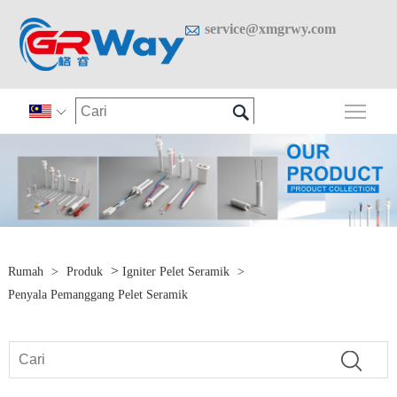

service@xmgrwy.com

Togo

>
Rumah
>
Produk
Igniter Pelet Seramik
>
Penyala Pemanggang Pelet Seramik