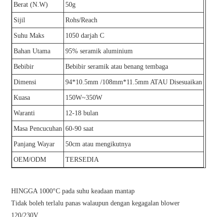
Berat (N.W)
50g
Sijil
Rohs/Reach
Suhu Maks
1050 darjah C
Bahan Utama
95% seramik aluminium
Bebibir
Bebibir seramik atau benang tembaga
Dimensi
94*10.5mm /108mm*11.5mm ATAU Disesuaikan
Kuasa
150W~350W
Waranti
12-18 bulan
Masa Pencucuhan
60-90 saat
Panjang Wayar
50cm atau mengikutnya
OEM/ODM
TERSEDIA
HINGGA 1000°C pada suhu keadaan mantap
Tidak boleh terlalu panas walaupun dengan kegagalan blower
120/230V