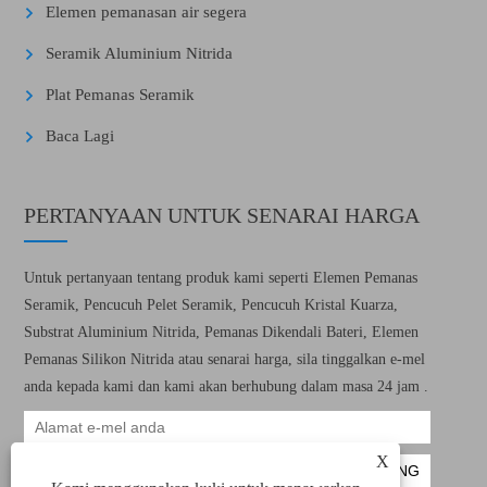
Elemen pemanasan air segera
Seramik Aluminium Nitrida
Plat Pemanas Seramik
Baca Lagi
PERTANYAAN UNTUK SENARAI HARGA
Untuk pertanyaan tentang produk kami seperti Elemen Pemanas
Seramik, Pencucuh Pelet Seramik, Pencucuh Kristal Kuarza,
Substrat Aluminium Nitrida, Pemanas Dikendali Bateri, Elemen
Pemanas Silikon Nitrida atau senarai harga, sila tinggalkan e-mel
anda kepada kami dan kami akan berhubung dalam masa 24 jam .
X