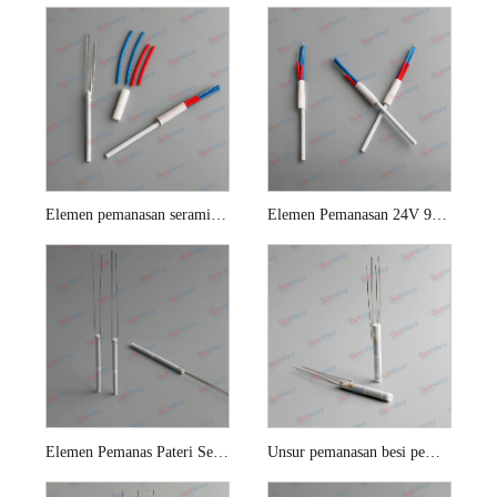
Elemen pemanasan seramik A1321
Elemen Pemanasan 24V 90W untuk stesen pematerian Hakko 942
Elemen Pemanas Pateri Seramik 25w
Unsur pemanasan besi pematerian milwaukee tanpa wayar