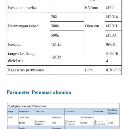
Kekuatan penebat
KV/mm
â¥12
20â
â¥1014
Kerintangan isipadu
300â
Ohm.cm
â¥1011
500â
â¥109
Keizinan
1MHz
9ï½10
tangen kehilangan
â¤3×10-
1MHz
dielektrik
4
Kekasaran permukaan
Î¼m
0.3ï½0.8
Parameter Pemanas alumina