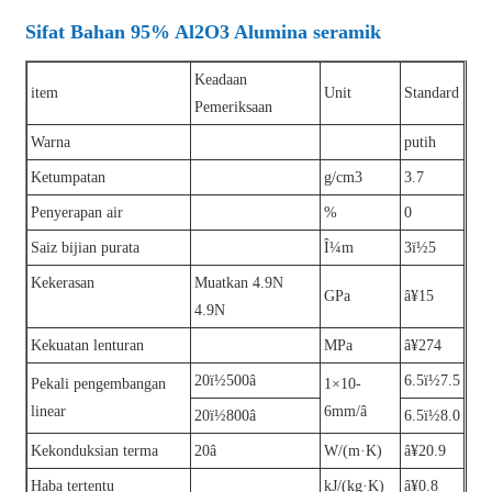
Sifat Bahan 95% Al2O3 Alumina seramik
Keadaan
item
Unit
Standard
Pemeriksaan
Warna
putih
Ketumpatan
g/cm3
3.7
Penyerapan air
%
0
Saiz bijian purata
Î¼m
3ï½5
Kekerasan
Muatkan 4.9N
GPa
â¥15
4.9N
Kekuatan lenturan
MPa
â¥274
20ï½500â
6.5ï½7.5
Pekali pengembangan
1×10-
linear
6mm/â
20ï½800â
6.5ï½8.0
Kekonduksian terma
20â
W/(m·K)
â¥20.9
Haba tertentu
kJ/(kg·K)
â¥0.8