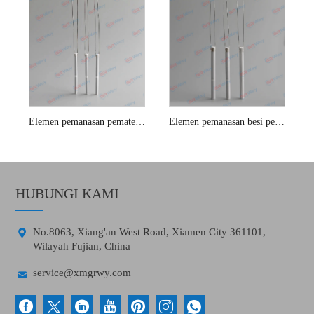
Elemen pemanasan pematerian hakko
Elemen pemanasan besi pematerian 80W
HUBUNGI KAMI

No.8063, Xiang'an West Road, Xiamen City 361101,
Wilayah Fujian, China

service@xmgrwy.com