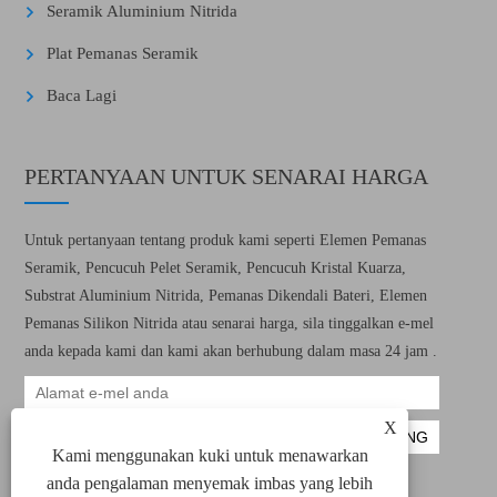
Seramik Aluminium Nitrida
Plat Pemanas Seramik
Baca Lagi
PERTANYAAN UNTUK SENARAI HARGA
Untuk pertanyaan tentang produk kami seperti Elemen Pemanas
Seramik, Pencucuh Pelet Seramik, Pencucuh Kristal Kuarza,
Substrat Aluminium Nitrida, Pemanas Dikendali Bateri, Elemen
Pemanas Silikon Nitrida atau senarai harga, sila tinggalkan e-mel
anda kepada kami dan kami akan berhubung dalam masa 24 jam .
X
Kami menggunakan kuki untuk menawarkan
anda pengalaman menyemak imbas yang lebih