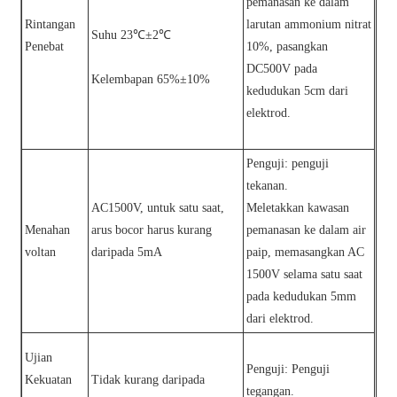
pemanasan ke dalam
Rintangan
larutan ammonium nitrat
Suhu 23℃±2℃
Penebat
10%, pasangkan
DC500V pada
Kelembapan 65%±10%
kedudukan 5cm dari
elektrod.
Penguji: penguji
tekanan.
AC1500V, untuk satu saat,
Meletakkan kawasan
Menahan
arus bocor harus kurang
pemanasan ke dalam air
voltan
daripada 5mA
paip, memasangkan AC
1500V selama satu saat
pada kedudukan 5mm
dari elektrod.
Ujian
Penguji: Penguji
Kekuatan
Tidak kurang daripada
tegangan.