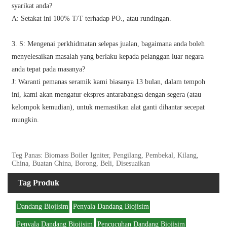
syarikat anda?
A: Setakat ini 100% T/T terhadap PO., atau rundingan.
3. S: Mengenai perkhidmatan selepas jualan, bagaimana anda boleh
menyelesaikan masalah yang berlaku kepada pelanggan luar negara
anda tepat pada masanya?
J: Waranti pemanas seramik kami biasanya 13 bulan, dalam tempoh
ini, kami akan mengatur ekspres antarabangsa dengan segera (atau
kelompok kemudian), untuk memastikan alat ganti dihantar secepat
mungkin.
Teg Panas: Biomass Boiler Igniter, Pengilang, Pembekal, Kilang,
China, Buatan China, Borong, Beli, Disesuaikan
Tag Produk
Dandang Biojisim
Penyala Dandang Biojisim
Penyala Dandang Biojisim
Pencucuhan Dandang Biojisim