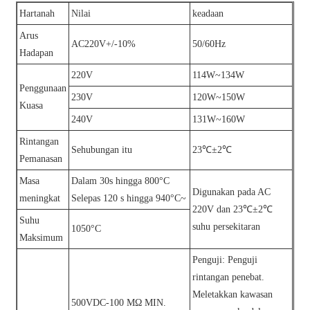
Hartanah
Nilai
keadaan
Arus
AC220V+/-10%
50/60Hz
Hadapan
220V
114W~134W
Penggunaan
230V
120W~150W
Kuasa
240V
131W~160W
Rintangan
Sehubungan itu
23℃±2℃
Pemanasan
Masa
Dalam 30s hingga 800°C
Digunakan pada AC
meningkat
Selepas 120 s hingga 940°C~
220V dan 23℃±2℃
Suhu
suhu persekitaran
1050°C
Maksimum
Penguji: Penguji
rintangan penebat.
Meletakkan kawasan
500VDC-100 MΩ MIN.