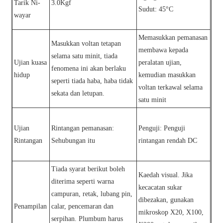
Tarik Ni-
3.0Kgf
Sudut: 45°C
wayar
Memasukkan pemanasan
Masukkan voltan tetapan
membawa kepada
selama satu minit, tiada
Ujian kuasa
peralatan ujian,
fenomena ini akan berlaku
hidup
kemudian masukkan
seperti tiada haba, haba tidak
voltan terkawal selama
sekata dan letupan.
satu minit
Ujian
Rintangan pemanasan:
Penguji: Penguji
Rintangan
Sehubungan itu
rintangan rendah DC
Tiada syarat berikut boleh
Kaedah visual. Jika
diterima seperti warna
kecacatan sukar
campuran, retak, lubang pin,
dibezakan, gunakan
Penampilan
calar, pencemaran dan
mikroskop X20, X100,
serpihan. Plumbum harus