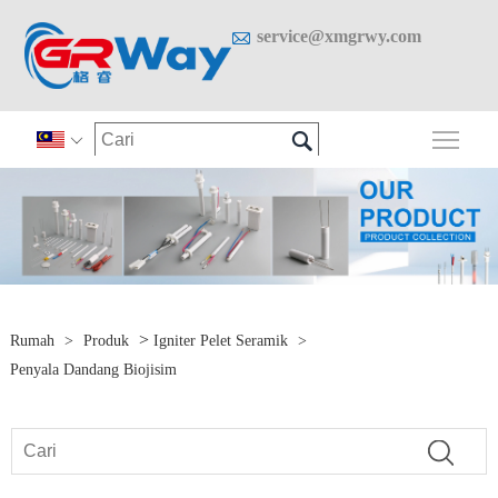

service@xmgrwy.com

Togo

>
Rumah
>
Produk
Igniter Pelet Seramik
>
Penyala Dandang Biojisim