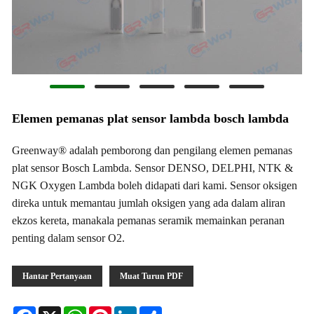
Elemen pemanas plat sensor lambda bosch lambda
Greenway® adalah pemborong dan pengilang elemen pemanas
plat sensor Bosch Lambda. Sensor DENSO, DELPHI, NTK &
NGK Oxygen Lambda boleh didapati dari kami. Sensor oksigen
direka untuk memantau jumlah oksigen yang ada dalam aliran
ekzos kereta, manakala pemanas seramik memainkan peranan
penting dalam sensor O2.
Hantar Pertanyaan
Muat Turun PDF
Facebook
X
WhatsApp
Pinterest
LinkedIn
Share