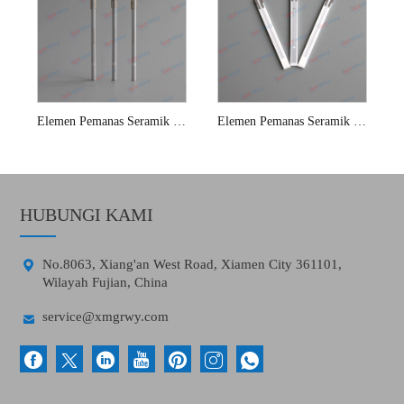
Elemen Pemanas Seramik Penderia Oksigen 13v
Elemen Pemanas Seramik Penderia Oksigen Planar
HUBUNGI KAMI

No.8063, Xiang'an West Road, Xiamen City 361101,
Wilayah Fujian, China

service@xmgrwy.com