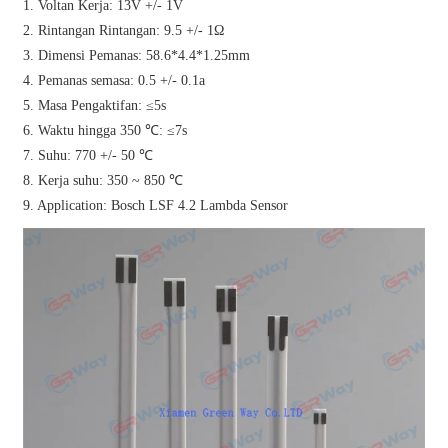
1. Voltan Kerja: 13V +/- 1V
2. Rintangan Rintangan: 9.5 +/- 1Ω
3. Dimensi Pemanas: 58.6*4.4*1.25mm
4. Pemanas semasa: 0.5 +/- 0.1a
5. Masa Pengaktifan: ≤5s
6. Waktu hingga 350 ℃: ≤7s
7. Suhu: 770 +/- 50 ℃
8. Kerja suhu: 350 ~ 850 ℃
9. Application: Bosch LSF 4.2 Lambda Sensor