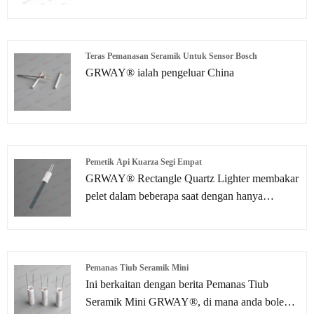
profesional di China. Kami telah pakar dalam
penyelesaian elemen pemanas seramik berliang
lebih daripada 10 tahun. Selain elemen pemanas
seramik sedia ada kami, kami juga menyediakan
Teras Pemanasan Seramik Untuk Sensor Bosch
penyelesaian dan perkhidmatan elemen pemanas
GRWAY® ialah pengeluar China
tersuai untuk memenuhi keperluan pelanggan
yang berbeza mengikut lukisan atau sampel
pelanggan di bawah bantuan pasukan R&D
kami sendiri.
Pemetik Api Kuarza Segi Empat
GRWAY® Rectangle Quartz Lighter membakar
pelet dalam beberapa saat dengan hanya
sebahagian kecil daripada tenaga yang
diperlukan. Pada suhu yang jauh lebih tinggi
daripada pemetik api seramik, pencucuhan
dikurangkan kepada kurang daripada 60 saat.
Pemanas Tiub Seramik Mini
Ini berkaitan dengan berita Pemanas Tiub
Seramik Mini GRWAY®, di mana anda boleh