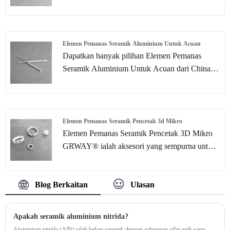
mempelajari tentang maklumat terkini dalam
Pemanas Tiub Seramik Mini untuk membantu
anda memahami dan mengembangkan pasaran
Pemanas Tiub Seramik Mini dengan lebih baik.
Elemen Pemanas Seramik Aluminium Untuk Acuan
Dapatkan banyak pilihan Elemen Pemanas
Seramik Aluminium Untuk Acuan dari China di
GRWAY®. Menyediakan perkhidmatan selepas
jualan profesional dan harga yang sesuai,
mengharapkan kerjasama.
Elemen Pemanas Seramik Pencetak 3d Mikro
Elemen Pemanas Seramik Pencetak 3D Mikro
GRWAY® ialah aksesori yang sempurna untuk
mana-mana pencetak 3D. Ia adalah peranti kecil
yang digunakan untuk memanaskan pencetak
Blog Berkaitan
Ulasan
anda dari dalam. Haba boleh dilaraskan ke
mana-mana tetapan yang anda inginkan. Ia
sangat mudah untuk dikendalikan dan
Apakah seramik aluminium nitrida?
mempunyai banyak faedah berbanding pad
​Aluminium nitrida (AlN) ialah bahan seramik dengan gabungan sifat unik yang