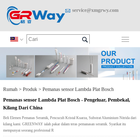

service@xmgrwy.com

Togo

Rumah
>
Produk
>
Pemanas sensor Lambda Plat Bosch
Pemanas sensor Lambda Plat Bosch - Pengeluar, Pembekal,
Kilang Dari China
Beli Elemen Pemanas Seramik, Pencucuh Kristal Kuarza, Substrat Aluminium Nitrida dari
kilang kami. GREENWAY ialah pakar dalam teras pemanasan seramik. Syarikat itu
mempunyai seorang profesional R