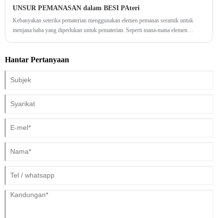
UNSUR PEMANASAN dalam BESI PAteri
untuk mana-mana persekitaran yang mencari udara bersih dan segar. Dengan
pembinaan termaju dan pengeluaran ozon berkapasiti tinggi, Plat Ozon Seramik
Kebanyakan seterika pematerian menggunakan elemen pemanas seramik untuk
bersedia untuk mentakrifkan semula piawaian penulenan udara.
menjana haba yang diperlukan untuk pematerian. Seperti mana-mana elemen
pemanasan rintangan, elemen itu akhirnya akan terbakar.
Hantar Pertanyaan