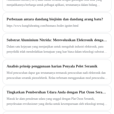
pemanas konvensional. Kebanyakan model
menjadikannya berharga untuk pelbagai aplikasi, terutamanya dalam bidang
akan menyertakan kawalan boleh laras yang
elektronik, sebagai substrat atau komponen pengurusan terma. Berikut adalah
beberapa ciri utama dan kegunaan seramik nitrida aluminium:
membolehkan anda mengawal jumlah haba
Perbezaan antara dandang biojisim dan dandang arang batu?
yang dijana untuk tetapan cetakan khusus anda.
https://www.kungfuheating.com/biomass-boiler-igniter.html
Jika anda pernah menggunakan pemanas
konvensional, anda tahu bahawa ia boleh
Substrat Aluminium Nitrida: Merevolusikan Elektronik dengan Prestasi Dipertingkat
menghasilkan banyak haba, dan selalunya
Dalam satu kejayaan yang menjanjikan untuk mengubah industri elektronik, para
membiarkan pencetak dihidupkan sehingga ia
penyelidik telah mendedahkan kemajuan yang luar biasa dalam teknologi substrat—
menjadi cukup panas untuk mematikannya
substrat Aluminium Nitrida (AlN). Bahan canggih ini bersedia untuk
secara manual.
merevolusikan pelbagai peranti elektronik, daripada elektronik kuasa kepada
Analisis prinsip penggunaan harian Penyala Pelet Seramik
penderia termaju dan aplikasi frekuensi tinggi. Dengan kekonduksian terma yang
luar biasa, sifat penebat elektrik dan keserasian dengan bahan semikonduktor,
Mod pencucuhan dapur gas terutamanya termasuk pencucuhan nadi elektronik dan
substrat AlN membuka satu bidang kemungkinan untuk peranti elektronik generasi
pencucuhan seramik piezoelektrik. Relau terbenam menggunakan mod pencucuhan
akan datang.
nadi elektronik.
Tingkatkan Pembersihan Udara Anda dengan Plat Ozon Seramik
Masuk ke alam penulenan udara yang unggul dengan Plat Ozon Seramik,
penyelesaian revolusioner yang direka untuk kesempurnaan oleh teknologi termaju.
Plat ini memanfaatkan kuasa penjanaan ozon untuk menghilangkan bau yang sukar
dengan berkesan dan meningkatkan kualiti udara dalaman, menjadikannya mesti ada