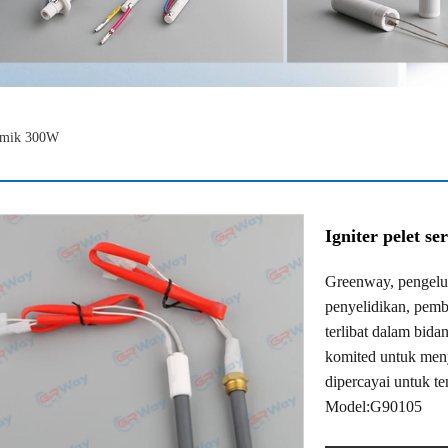
ramik 300W
Igniter pelet s
Greenway, pengelu
penyelidikan, pemb
terlibat dalam bid
komited untuk men
dipercayai untuk t
Model:G90105