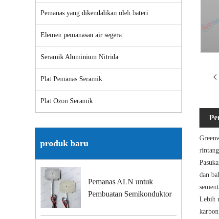
Pemanas yang dikendalikan oleh bateri
Elemen pemanasan air segera
Seramik Aluminium Nitrida
Plat Pemanas Seramik
Plat Ozon Seramik
Pe
Green
produk baru
rintan
Pasuka
dan ba
Pemanas ALN untuk
sement
Pembuatan Semikonduktor
Lebih 
karbon