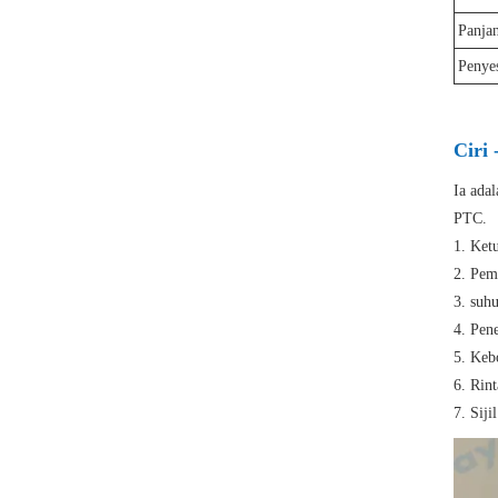
Panja
Penye
Ciri 
Ia ada
PTC.
1. Ket
2. Pem
3. suhu
4. Pen
5. Kebo
6. Rin
7. Sij