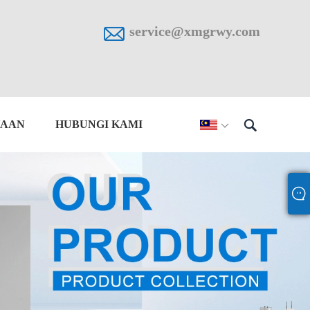

service@xmgrwy.com

YAAN
HUBUNGI KAMI
