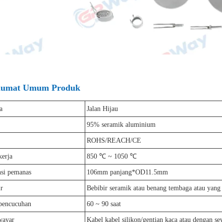
lumat Umum Produk
a
Jalan Hijau
95% seramik aluminium
ROHS/REACH/CE
kerja
850 ℃ ~ 1050 ℃
si pemanas
106mm panjang*OD11.5mm
r
Bebibir seramik atau benang tembaga atau yang 
pencucuhan
60 ~ 90 saat
wayar
Kabel kabel silikon/gentian kaca atau dengan s