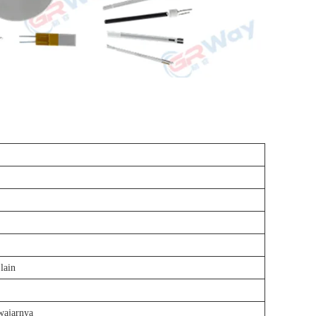
lain
ewajarnya