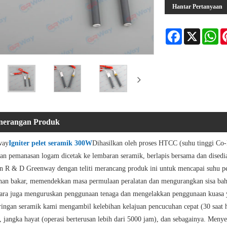
Hantar Pertanyaan
Facebook
X
Wh
nerangan Produk
way
Igniter pelet seramik 300W
Dihasilkan oleh proses HTCC (suhu tinggi Co
gan pemanasan logam dicetak ke lembaran seramik, berlapis bersama dan dise
n R & D Greenway dengan teliti merancang produk ini untuk mencapai suhu per
han bakar, memendekkan masa permulaan peralatan dan mengurangkan sisa ba
ara juga menguruskan penggunaan tenaga dan mengelakkan penggunaan kuasa y
ringan seramik kami mengambil kelebihan kelajuan pencucuhan cepat (30 saat h
, jangka hayat (operasi berterusan lebih dari 5000 jam), dan sebagainya. Menye