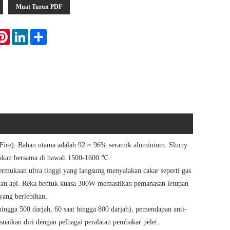
Muat Turun PDF
atsApp
Pinterest
LinkedIn
Share
-Fire). Bahan utama adalah 92 ~ 96% seramik aluminium. Slurry
diakan bersama di bawah 1500-1600 ℃.
mukaan ultra tinggi yang langsung menyalakan cakar seperti gas
han api. Reka bentuk kuasa 300W memastikan pemanasan letupan
ang berlebihan.
ingga 500 darjah, 60 saat hingga 800 darjah), pemendapan anti-
suaikan diri dengan pelbagai peralatan pembakar pelet.