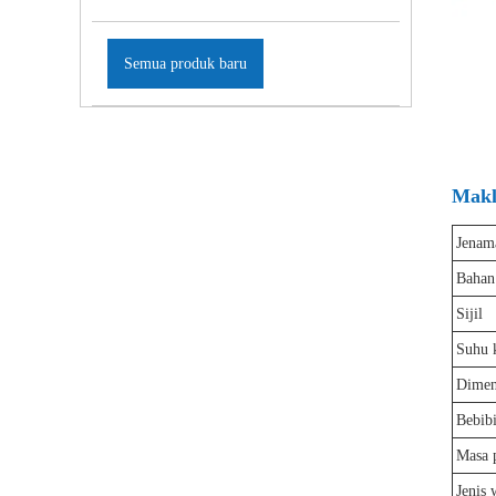
Semua produk baru
Mak
Jenam
Bahan
Sijil
Suhu 
Dimen
Bebibi
Masa 
Jenis 