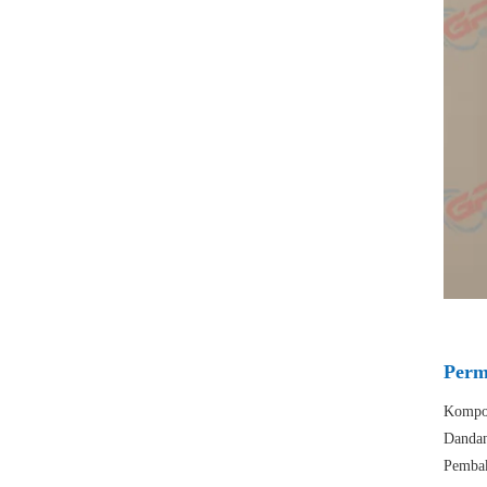
Perm
Kompor
Dandan
Pembak