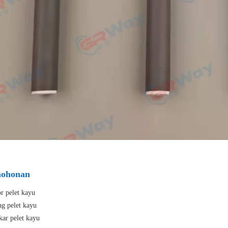
ohonan
 pelet kayu
g pelet kayu
ar pelet kayu